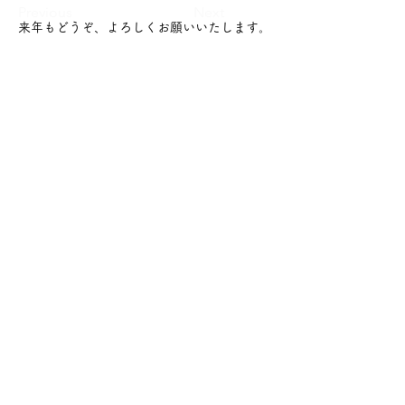
Previous
Next
来年もどうぞ、よろしくお願いいたします。
沖縄県トータルリビングショウ
主催：沖縄タイムス社、​タイムス住宅新聞
​事務局：タイムスアドネクスト TEL：098-869-5446